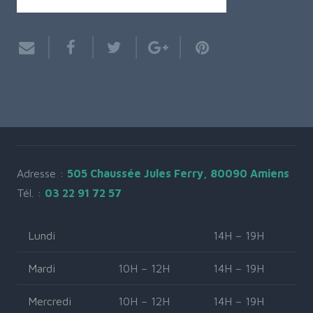
Adresse :
505 Chaussée Jules Ferry, 80090 Amiens
Tél. :
03 22 91 72 57
Lundi
14H – 19H
Mardi
10H – 12H
14H – 19H
Mercredi
10H – 12H
14H – 19H