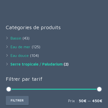
Ce
produit
a
plusieurs
variations.
Les
Catégories de produits
options
peuvent
être
Bassin
(43)
choisies
sur
Eau de mer
(125)
la
page
Eau douce
(104)
du
Serre tropicale / Paludarium
produit
(2)
Filtrer par tarif
Pri
Pri
FILTRER
Prix :
50€
—
450€
min
ma