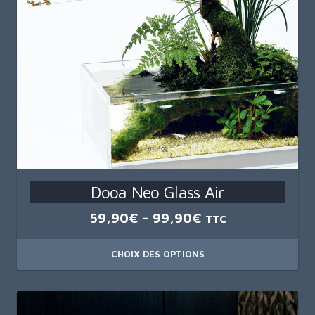
Dooa Neo Glass Air
59,90
€
–
99,90
€
TTC
CHOIX DES OPTIONS
Ce
produit
a