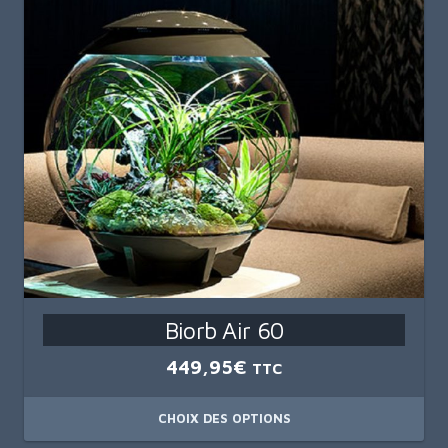
plusieurs
variations.
Les
options
peuvent
être
choisies
sur
la
page
du
produit
Biorb Air 60
449,95
€
TTC
CHOIX DES OPTIONS