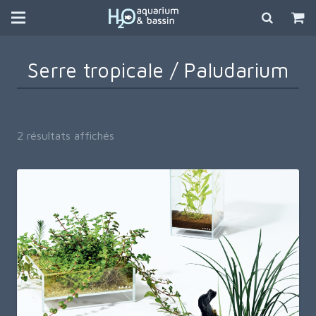
Serre tropicale / Paludarium
Trié
2 résultats affichés
du
plus
récent
au
plus
ancien