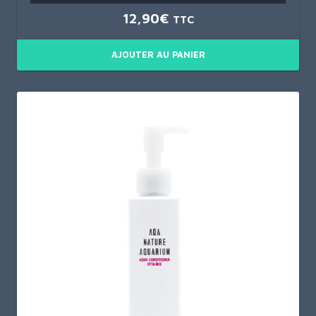
12,90
€
TTC
AJOUTER AU PANIER