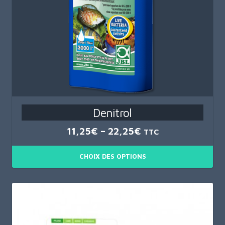
Denitrol
11,25
€
–
22,25
€
TTC
CHOIX DES OPTIONS
Ce
produit
a
plusieurs
variations.
Les