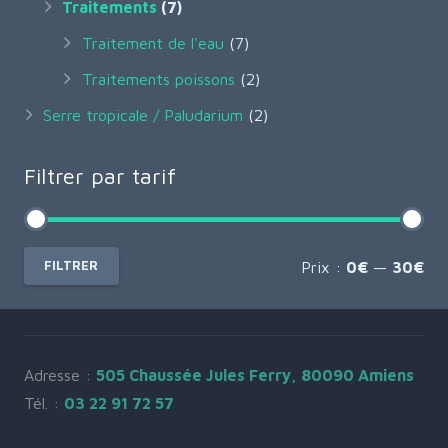
Traitements
(7)
Traitement de l'eau
(7)
Traitements poissons
(2)
Serre tropicale / Paludarium
(2)
Filtrer par tarif
Pri
Pri
FILTRER
Prix :
0€
—
30€
min
ma
Adresse :
505 Chaussée Jules Ferry, 80090 Amiens
Tél. :
03 22 91 72 57