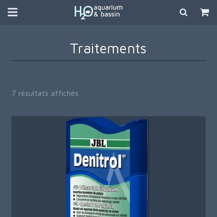
Traitements
Trié
7 résultats affichés
du
plus
récent
au
plus
ancien