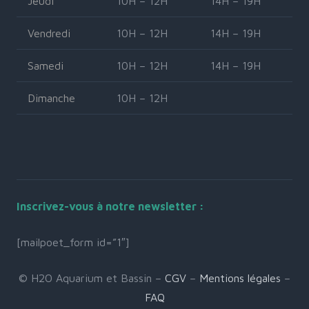
Jeudi
10H – 12H
14H – 19H
Vendredi
10H – 12H
14H – 19H
Samedi
10H – 12H
14H – 19H
Dimanche
10H – 12H
Inscrivez-vous à notre newsletter :
[mailpoet_form id=”1″]
© H2O Aquarium et Bassin –
CGV
–
Mentions légales
–
FAQ