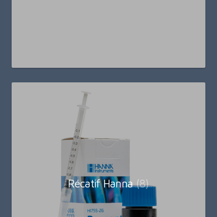
Récatif Hanna
(8)