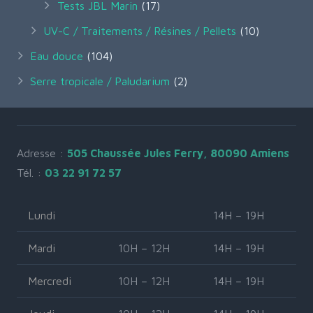
Tests JBL Marin
(17)
UV-C / Traitements / Résines / Pellets
(10)
Eau douce
(104)
Serre tropicale / Paludarium
(2)
Adresse :
505 Chaussée Jules Ferry, 80090 Amiens
Tél. :
03 22 91 72 57
Lundi
14H – 19H
Mardi
10H – 12H
14H – 19H
Mercredi
10H – 12H
14H – 19H