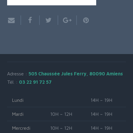
Adresse :
505 Chaussée Jules Ferry, 80090 Amiens
Tél. :
03 22 91 72 57
Lundi
14H – 19H
Mardi
10H – 12H
14H – 19H
Mercredi
10H – 12H
14H – 19H