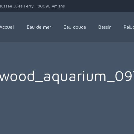
aussée Jules Ferry - 80090 Amiens
Accueil
Eau de mer
Eau douce
Bassin
Palu
_wood_aquarium_09