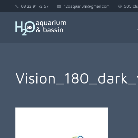
03 22 91 72 57
h2oaquarium@gmail.com
505 ch
Vision_180_dark