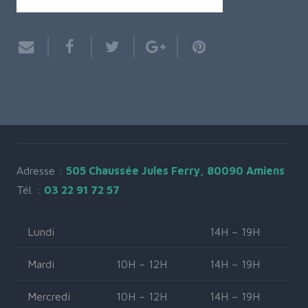
Adresse :
505 Chaussée Jules Ferry, 80090 Amiens
Tél. :
03 22 91 72 57
Lundi
14H – 19H
Mardi
10H – 12H
14H – 19H
Mercredi
10H – 12H
14H – 19H