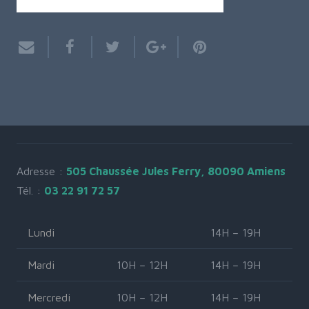
Adresse :
505 Chaussée Jules Ferry, 80090 Amiens
Tél. :
03 22 91 72 57
Lundi
14H – 19H
Mardi
10H – 12H
14H – 19H
Mercredi
10H – 12H
14H – 19H