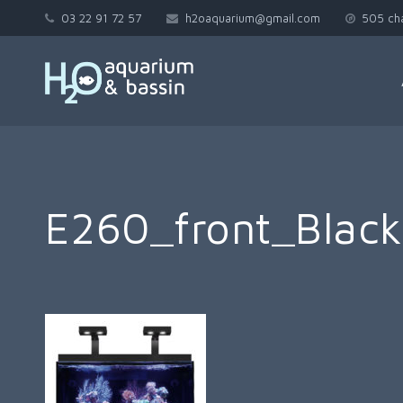
03 22 91 72 57
h2oaquarium@gmail.com
505 ch
E260_front_Black