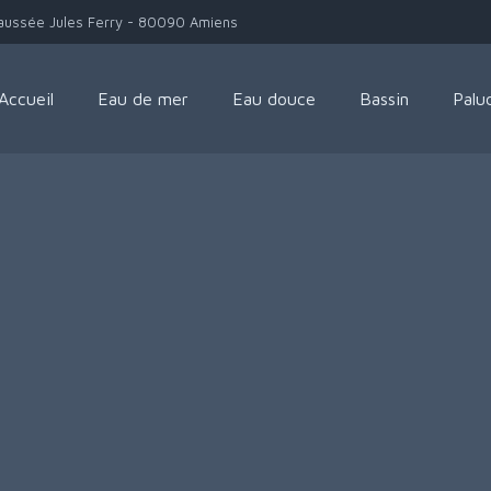
aussée Jules Ferry - 80090 Amiens
Accueil
Eau de mer
Eau douce
Bassin
Palu