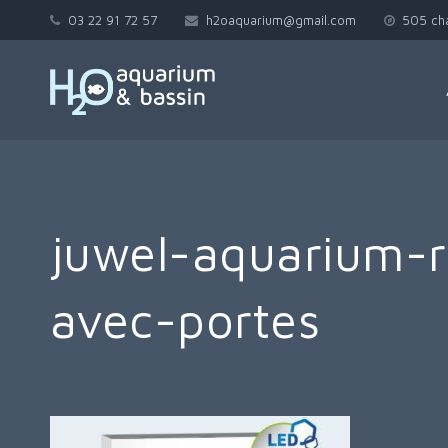
03 22 91 72 57
h2oaquarium@gmail.com
505 ch
juwel-aquarium-r
avec-portes