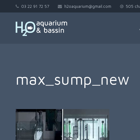
03 22 91 72 57
h2oaquarium@gmail.com
505 ch
max_sump_new