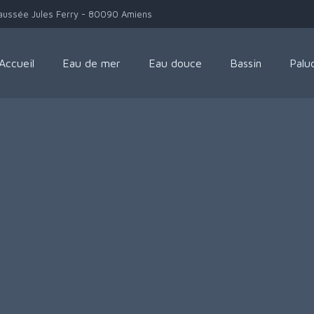
aussée Jules Ferry - 80090 Amiens
Accueil
Eau de mer
Eau douce
Bassin
Palu