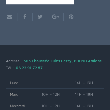
Adresse :
505 Chaussée Jules Ferry, 80090 Amiens
Tél. :
03 22 91 72 57
Lundi
14H – 19H
Mardi
10H – 12H
14H – 19H
Mercredi
10H – 12H
14H – 19H