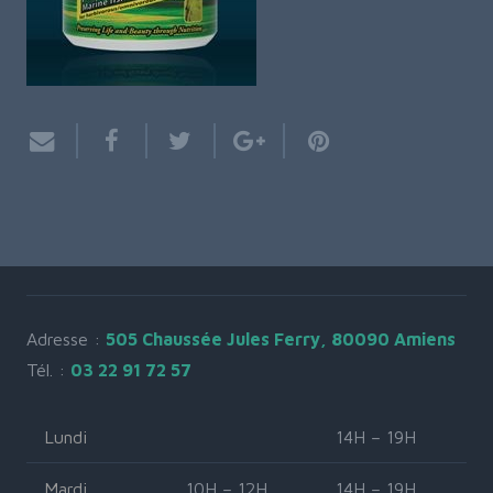
Adresse :
505 Chaussée Jules Ferry, 80090 Amiens
Tél. :
03 22 91 72 57
Lundi
14H – 19H
Mardi
10H – 12H
14H – 19H