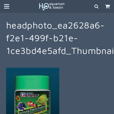
headphoto_ea2628a6-
f2e1-499f-b21e-
1ce3bd4e5afd_Thumbnai