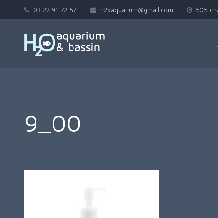
03 22 91 72 57
h2oaquarium@gmail.com
505 ch
9_00