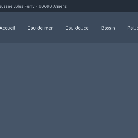
aussée Jules Ferry - 80090 Amiens
Accueil
Eau de mer
Eau douce
Bassin
Palu