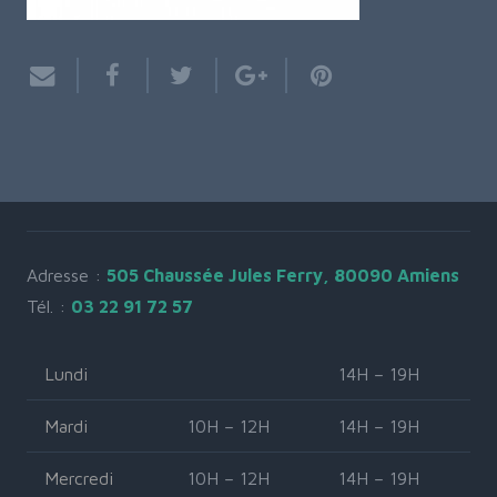
Adresse :
505 Chaussée Jules Ferry, 80090 Amiens
Tél. :
03 22 91 72 57
Lundi
14H – 19H
Mardi
10H – 12H
14H – 19H
Mercredi
10H – 12H
14H – 19H