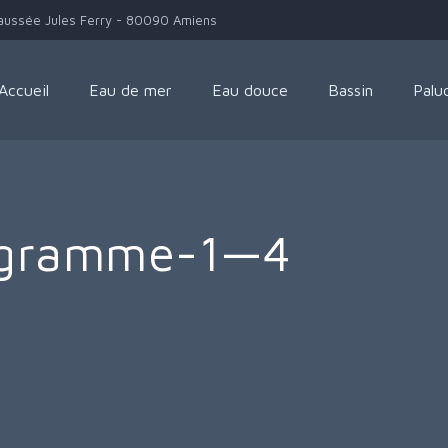
aussée Jules Ferry - 80090 Amiens
Accueil
Eau de mer
Eau douce
Bassin
Palu
togramme-1—4