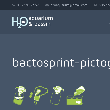
03 22 91 72 57
h2oaquarium@gmail.com
505 ch
bactosprint-pic