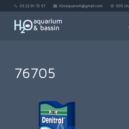
03 22 91 72 57
h2oaquarium@gmail.com
505 ch
76705