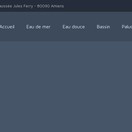
aussée Jules Ferry - 80090 Amiens
Accueil
Eau de mer
Eau douce
Bassin
Palu