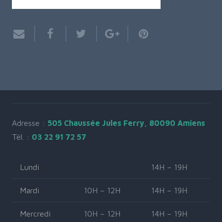
Adresse :
505 Chaussée Jules Ferry, 80090 Amiens
Tél. :
03 22 91 72 57
Lundi
14H – 19H
Mardi
10H – 12H
14H – 19H
Mercredi
10H – 12H
14H – 19H