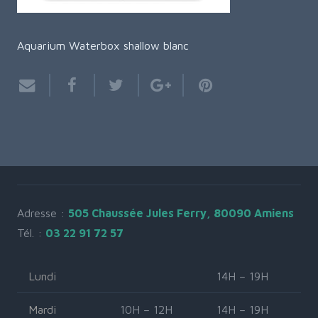
Aquarium Waterbox shallow blanc
Adresse :
505 Chaussée Jules Ferry, 80090 Amiens
Tél. :
03 22 91 72 57
Lundi
14H – 19H
Mardi
10H – 12H
14H – 19H