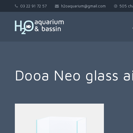
03 22 91 72 57
h2oaquarium@gmail.com
505 ch
Dooa Neo glass a