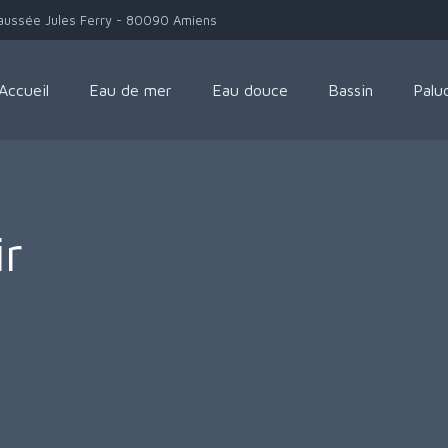
aussée Jules Ferry - 80090 Amiens
Accueil
Eau de mer
Eau douce
Bassin
Palu
ir