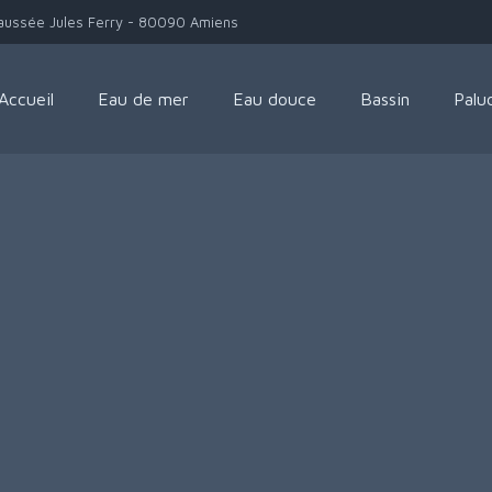
aussée Jules Ferry - 80090 Amiens
Accueil
Eau de mer
Eau douce
Bassin
Palu