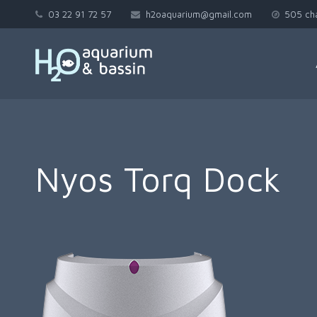
03 22 91 72 57
h2oaquarium@gmail.com
505 ch
Nyos Torq Dock