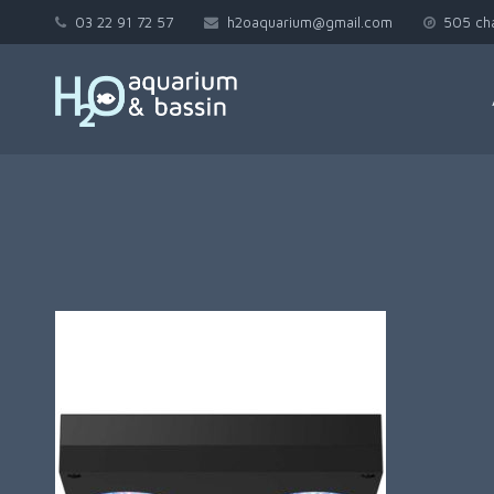
03 22 91 72 57
h2oaquarium@gmail.com
505 ch