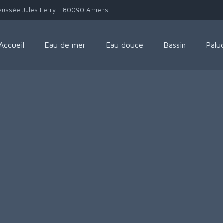
aussée Jules Ferry - 80090 Amiens
Accueil
Eau de mer
Eau douce
Bassin
Palu