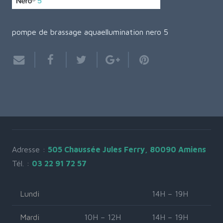
pompe de brassage aquaellumination nero 5
Adresse :
505 Chaussée Jules Ferry, 80090 Amiens
Tél. :
03 22 91 72 57
Lundi
14H – 19H
Mardi
10H – 12H
14H – 19H