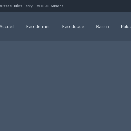
aussée Jules Ferry - 80090 Amiens
Accueil
Eau de mer
Eau douce
Bassin
Palu