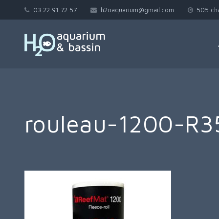
03 22 91 72 57
h2oaquarium@gmail.com
505 ch
rouleau-1200-R3