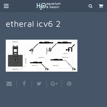
etheral icv6 2