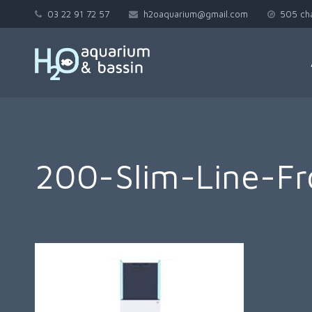
03 22 91 72 57
h2oaquarium@gmail.com
505 ch
200-Slim-Line-Fr