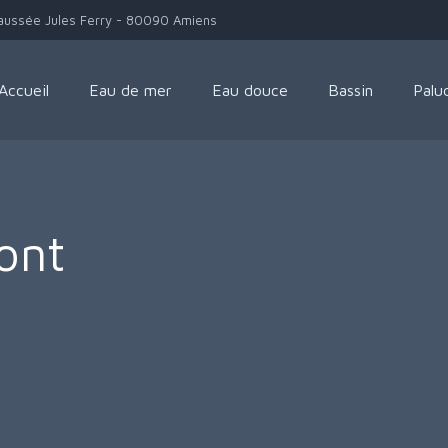
aussée Jules Ferry - 80090 Amiens
Accueil
Eau de mer
Eau douce
Bassin
Palu
ont