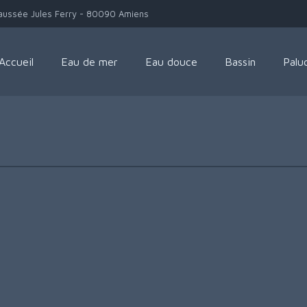
aussée Jules Ferry - 80090 Amiens
Accueil
Eau de mer
Eau douce
Bassin
Palu