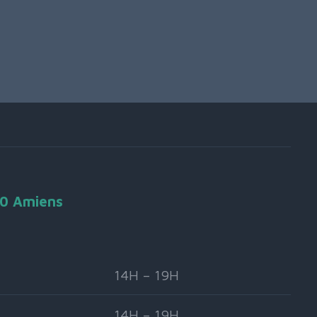
90 Amiens
14H – 19H
14H – 19H