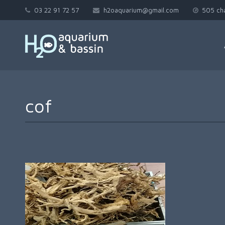
03 22 91 72 57
h2oaquarium@gmail.com
505 ch
cof