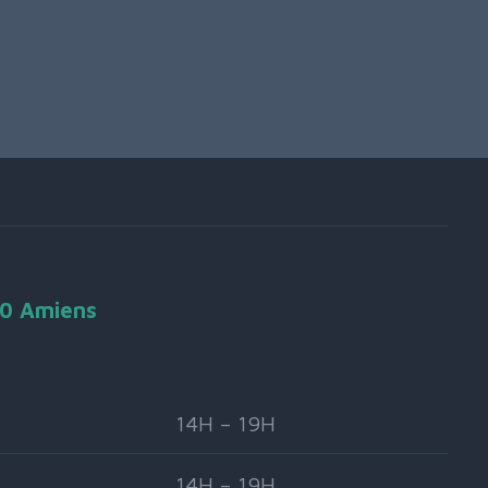
90 Amiens
14H – 19H
14H – 19H