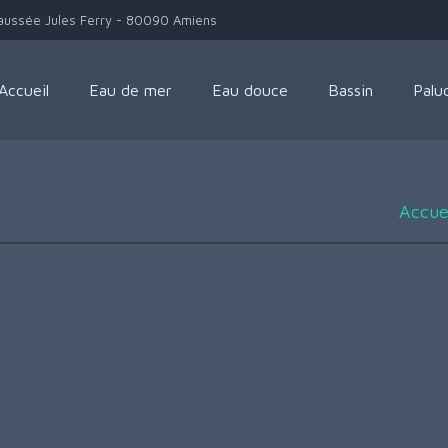
aussée Jules Ferry - 80090 Amiens
Accueil
Eau de mer
Eau douce
Bassin
Palu
Accue