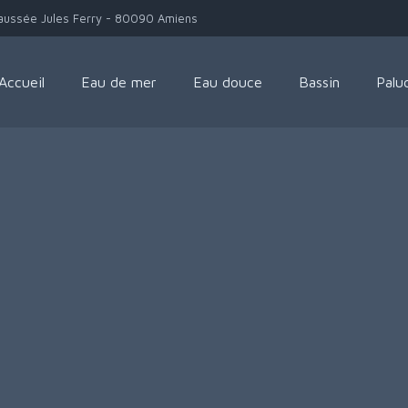
aussée Jules Ferry - 80090 Amiens
Accueil
Eau de mer
Eau douce
Bassin
Palu