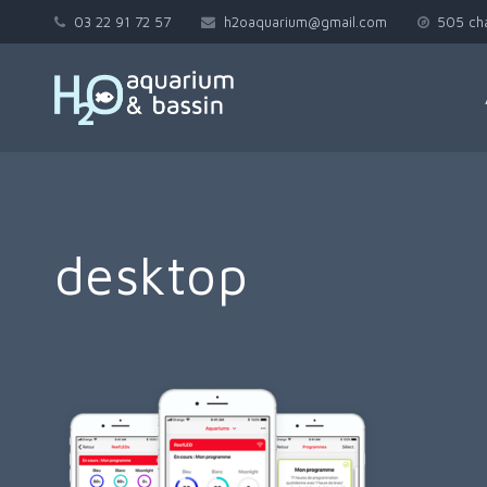
03 22 91 72 57
h2oaquarium@gmail.com
505 ch
desktop