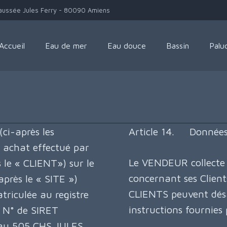
aussée Jules Ferry - 80090 Amiens
Accueil
Eau de mer
Eau douce
Bassin
Palu
(ci-après les
Article 14. Données
t achat effectué par
Le VENDEUR collecte 
 le « CLIENT») sur le
concernant ses Clients
près le « SITE »)
CLIENTS peuvent désac
riculée au registre
instructions fournies
o N° de SIRET
 au 505 CHS JULES