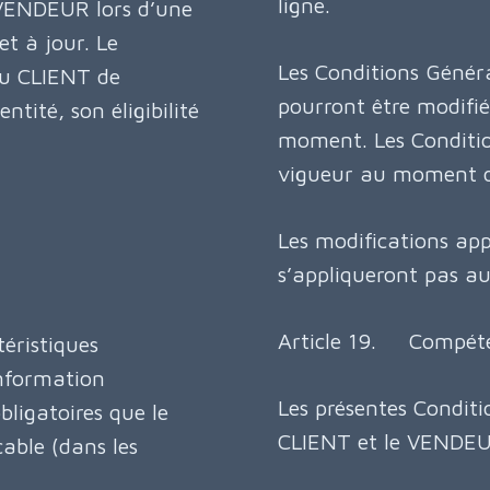
ligne.
 VENDEUR lors d’une
t à jour. Le
Les Conditions Généra
au CLIENT de
pourront être modifi
tité, son éligibilité
moment. Les Condition
vigueur au moment 
Les modifications ap
s’appliqueront pas a
Article 19. Compéten
éristiques
information
Les présentes Conditio
bligatoires que le
CLIENT et le VENDEUR 
cable (dans les