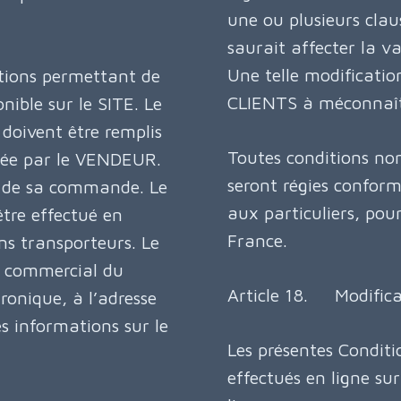
une ou plusieurs clau
saurait affecter la v
Une telle modificatio
ations permettant de
CLIENTS à méconnaîtr
nible sur le SITE. Le
 doivent être remplis
Toutes conditions non
tée par le VENDEUR.
seront régies confor
ut de sa commande. Le
aux particuliers, pour
être effectué en
France.
ains transporteurs. Le
e commercial du
Article 18. Modifica
onique, à l’adresse
 informations sur le
Les présentes Conditi
effectués en ligne sur