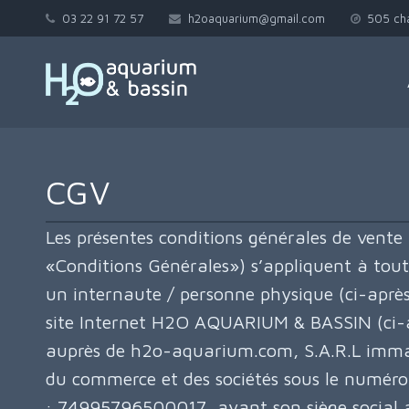
03 22 91 72 57
h2oaquarium@gmail.com
505 ch
CGV
Les présentes conditions générales de vente 
«Conditions Générales») s’appliquent à tou
un internaute / personne physique (ci-après
site Internet H2O AQUARIUM & BASSIN (ci-a
auprès de h2o-aquarium.com, S.A.R.L immat
du commerce et des sociétés sous le numér
: 74995796500017, ayant son siège social