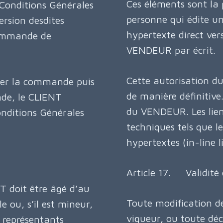
Ces éléments sont la
 Conditions Générales
personne qui édite un
rsion desdites
hypertexte direct ver
commande de
VENDEUR par écrit.
Cette autorisation 
sser la commande puis
de manière définitive
nde, le CLIENT
du VENDEUR. Les liens
onditions Générales
techniques tels que l
hypertextes (in-line l
Article 17. Validité
 doit être âgé d’au
Toute modification de
e ou, s’il est mineur,
vigueur, ou toute déc
s représentants