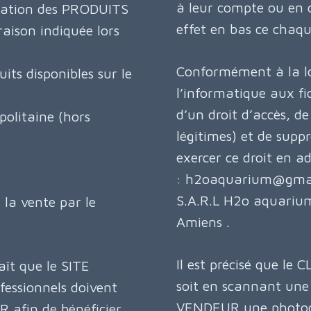
à leur compte ou en c
ntation des PRODUITS
effet en bas ce chaqu
aison indiquée lors
Conformément à la lo
its disponibles sur le
l’informatique aux fic
d’un droit d’accès, de
olitaine (hors
légitimes) et de suppr
exercer ce droit en a
: h2oaquarium@gmail
S.A.R.L H2o aquarium
 la vente par le
Amiens .
Il est précisé que le 
ît que le SITE
soit en scannant une 
fessionnels doivent
VENDEUR une photocop
 afin de bénéficier