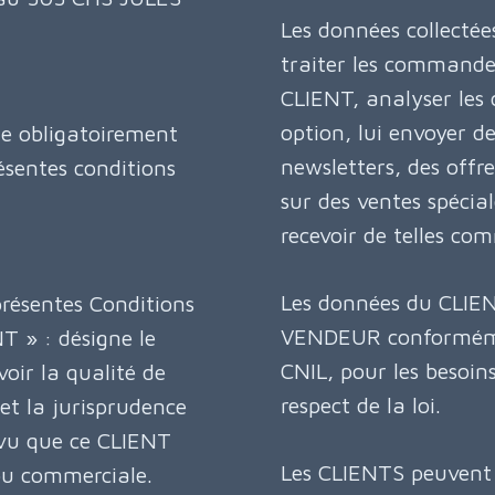
Les données collectée
traiter les commandes
CLIENT, analyser les 
option, lui envoyer d
e obligatoirement
newsletters, des offr
ésentes conditions
sur des ventes spécia
recevoir de telles c
Les données du CLIEN
présentes Conditions
VENDEUR conformémen
T » : désigne le
CNIL, pour les besoin
ir la qualité de
respect de la loi.
et la jurisprudence
révu que ce CLIENT
Les CLIENTS peuvent 
 ou commerciale.