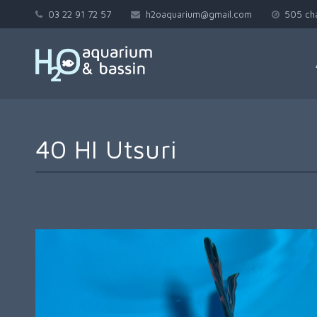
03 22 91 72 57
h2oaquarium@gmail.com
505 ch
40 HI Utsuri