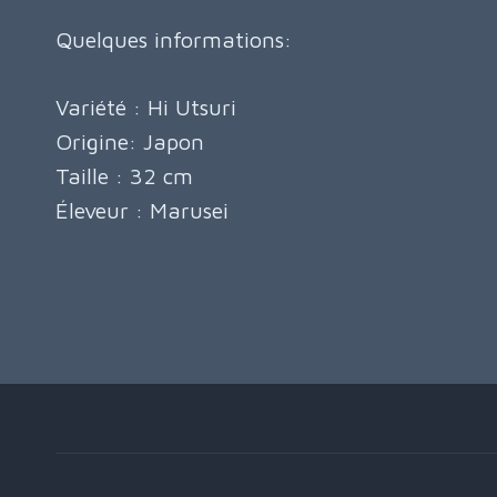
Quelques informations:
Variété : Hi Utsuri
Origine: Japon
Taille : 32 cm
Éleveur : Marusei