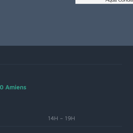
90 Amiens
14H – 19H