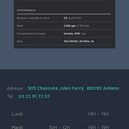
Adresse :
505 Chaussée Jules Ferry, 80090 Amiens
Tél. :
03 22 91 72 57
Lundi
14H – 19H
Mardi
10H – 12H
14H – 19H