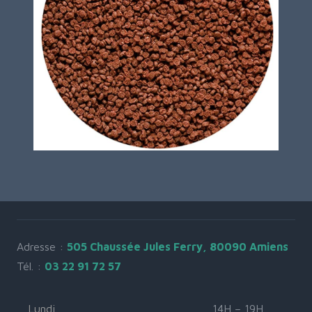
Adresse :
505 Chaussée Jules Ferry, 80090 Amiens
Tél. :
03 22 91 72 57
Lundi
14H – 19H