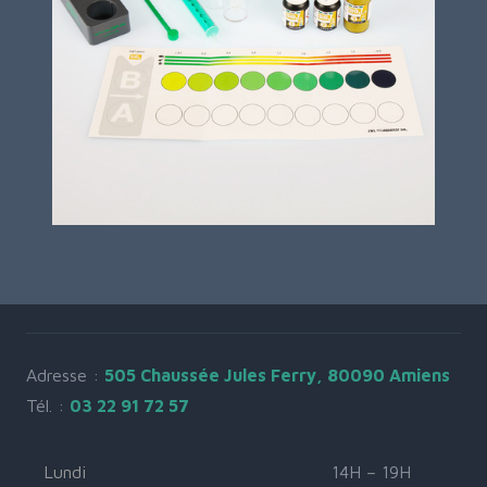
Adresse :
505 Chaussée Jules Ferry, 80090 Amiens
Tél. :
03 22 91 72 57
Lundi
14H – 19H