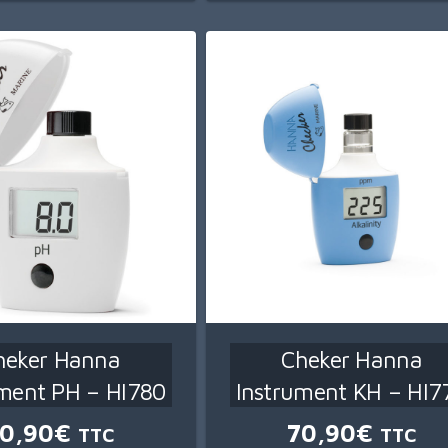
heker Hanna
Cheker Hanna
ument PH – HI780
Instrument KH – HI7
0,90
€
70,90
€
TTC
TTC