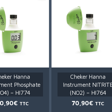
heker Hanna
Cheker Hanna
ument Phosphate
Instrument NITRIT
PO4) – HI774
(NO2) – HI764
0,90
€
70,90
€
TTC
TTC