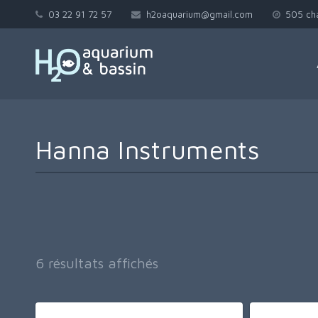
03 22 91 72 57
h2oaquarium@gmail.com
505 ch
Hanna Instruments
Trié
6 résultats affichés
du
plus