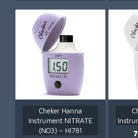
Cheker Hanna
C
Instrument NITRATE
Instr
(NO3) – HI781
7