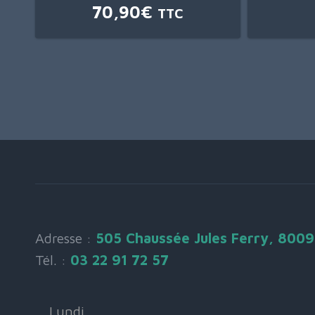
70,90
€
TTC
Adresse :
505 Chaussée Jules Ferry, 800
Tél. :
03 22 91 72 57
Lundi