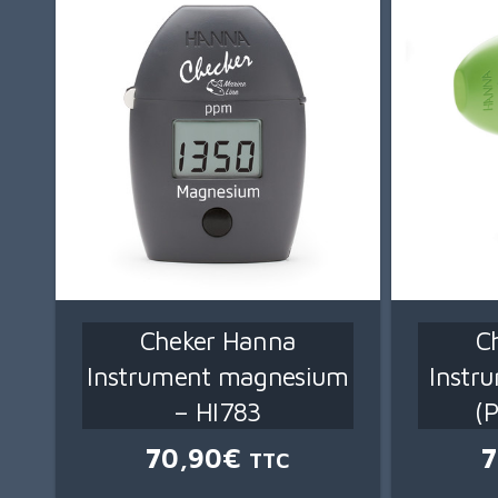
récent
au
plus
ancien
Cheker Hanna
C
Instrument magnesium
Instr
– HI783
(
70,90
€
7
TTC