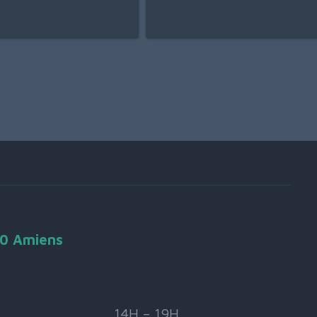
90 Amiens
14H – 19H