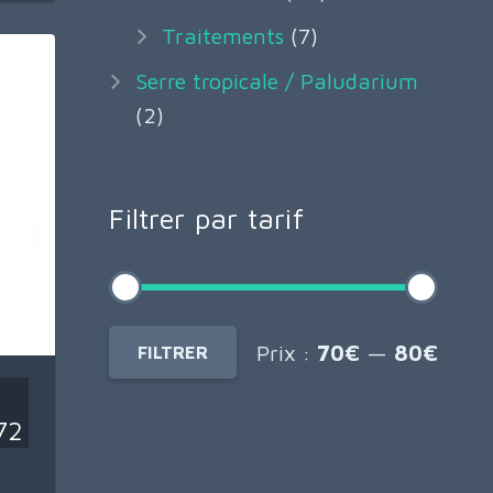
Traitements
(7)
Serre tropicale / Paludarium
(2)
Filtrer par tarif
Prix
Prix
Prix :
70€
—
80€
FILTRER
min
max
72